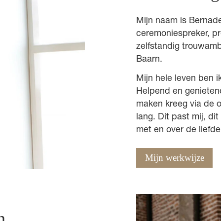
Mijn naam is Bernadet
ceremoniespreker, pre
zelfstandig trouwamb
Baarn.
Mijn hele leven ben i
Helpend en genietend
maken kreeg via de o
lang. Dit past mij, d
met en over de liefde
Mijn werkwijze
n