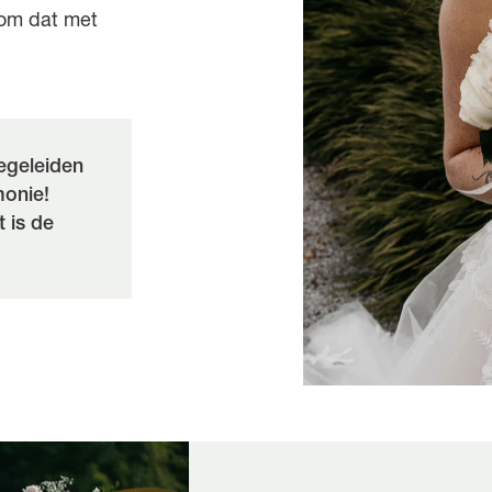
 om dat met
egeleiden
monie!
t is de