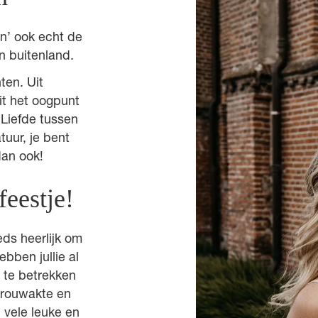
n’ ook echt de
n buitenland.
ten. Uit
uit het oogpunt
 Liefde tussen
tuur, je bent
dan ook!
feestje!
eds heerlijk om
bben jullie al
 te betrekken
rtrouwakte en
n vele leuke en